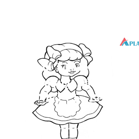
Bộ Tranh Tô Màu Búp Bê
Dễ Thương, Đáng Yêu
Nhất Cho Bé
08/05/2024