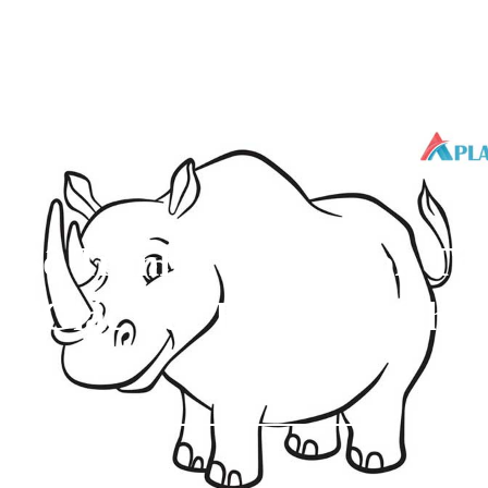
Bộ Tranh Tô Màu Con Tê
Giác Các Bé Rất Thích
12/04/2024