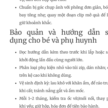
Chuẩn bị góc chụp ảnh với phông đơn giản, b
bay tông nhẹ; quay một đoạn clip mở quà để 
giữ khoảnh khắc.
Bảo quản và hướng dẫn 
dụng cho bé và phụ huynh
Đọc hướng dẫn kèm theo trước khi lắp hoặc s
khởi động lần đầu cùng người lớn.
Phân loại phụ kiện nhỏ vào túi zip, dán nhãn; 
trên kệ cao khi không dùng.
Vệ sinh định kỳ: lau khô với khăn ẩm, để ráo tr
khi cất; tránh nắng gắt và ẩm mốc.
Mỗi 1–2 tháng, kiểm tra ốc vít/mối nối, thay 
khi yếu; giữ hộp, hóa đơn để tiện bảo hành.