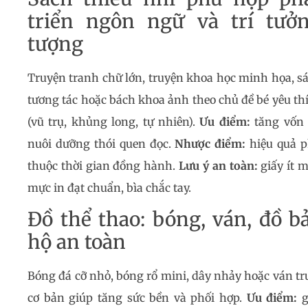
triển ngôn ngữ và trí tưở
tượng
Truyện tranh chữ lớn, truyện khoa học minh họa, s
tương tác hoặc bách khoa ảnh theo chủ đề bé yêu th
(vũ trụ, khủng long, tự nhiên).
Ưu điểm:
tăng vốn 
nuôi dưỡng thói quen đọc.
Nhược điểm:
hiệu quả 
thuộc thời gian đồng hành.
Lưu ý an toàn:
giấy ít m
mực in đạt chuẩn, bìa chắc tay.
Đồ thể thao: bóng, ván, đồ b
hộ an toàn
Bóng đá cỡ nhỏ, bóng rổ mini, dây nhảy hoặc ván tr
cơ bản giúp tăng sức bền và phối hợp.
Ưu điểm:
g