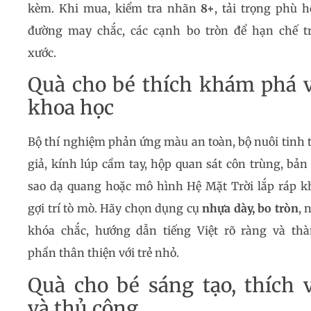
kèm. Khi mua, kiểm tra nhãn
8+
, tải trọng phù h
đường may chắc, các cạnh bo tròn để hạn chế t
xước.
Quà cho bé thích khám phá 
khoa học
Bộ thí nghiệm phản ứng màu an toàn, bộ nuôi tinh 
giả, kính lúp cầm tay, hộp quan sát côn trùng, bản
sao dạ quang hoặc mô hình Hệ Mặt Trời lắp ráp k
gợi trí tò mò. Hãy chọn dụng cụ
nhựa dày, bo tròn
, 
khóa chắc, hướng dẫn tiếng Việt rõ ràng và th
phần thân thiện với trẻ nhỏ.
Quà cho bé sáng tạo, thích 
và thủ công