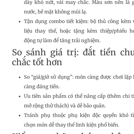
dày khó nứt, vải may chắc. Màu sơn nên là 
nước, bề mặt không mùi lạ.
Tận dụng combo tiết kiệm: bộ thủ công kèm 
liệu thay thế, hoặc tặng kèm thiệp/phiếu h
động tự làm để tăng trải nghiệm.
So sánh giá trị: đắt tiền ch
chắc tốt hơn
So “giá/giờ sử dụng”: món càng được chơi lặp l
càng đáng tiền.
Ưu tiên sản phẩm có thể nâng cấp (thêm chi ti
mở rộng thử thách) và dễ bảo quản.
Tránh phụ thuộc phụ kiện độc quyền khó t
chọn món dễ thay thế linh kiện phổ biến.