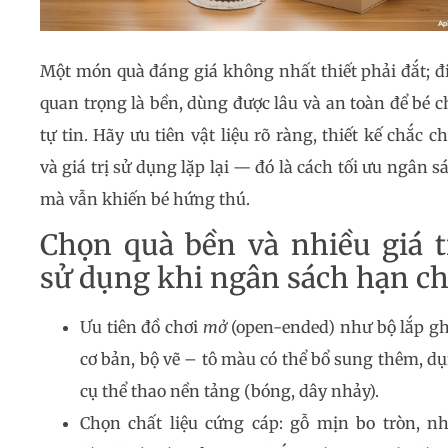
Một món quà đáng giá không nhất thiết phải đắt; đ
quan trọng là bền, dùng được lâu và an toàn để bé c
tự tin. Hãy ưu tiên vật liệu rõ ràng, thiết kế chắc c
và giá trị sử dụng lặp lại — đó là cách tối ưu ngân s
mà vẫn khiến bé hứng thú.
Chọn quà bền và nhiều giá t
sử dụng khi ngân sách hạn c
Ưu tiên đồ chơi
mở
(open-ended) như bộ lắp g
cơ bản, bộ vẽ – tô màu có thể bổ sung thêm, d
cụ thể thao nền tảng (bóng, dây nhảy).
Chọn chất liệu cứng cáp: gỗ mịn bo tròn, n