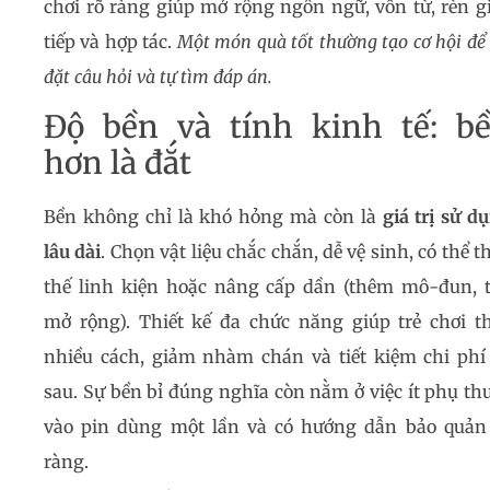
chơi rõ ràng giúp mở rộng ngôn ngữ, vốn từ, rèn g
tiếp và hợp tác.
Một món quà tốt thường tạo cơ hội để 
đặt câu hỏi và tự tìm đáp án.
Độ bền và tính kinh tế: b
hơn là đắt
Bền không chỉ là khó hỏng mà còn là
giá trị sử d
lâu dài
. Chọn vật liệu chắc chắn, dễ vệ sinh, có thể t
thế linh kiện hoặc nâng cấp dần (thêm mô-đun, 
mở rộng). Thiết kế đa chức năng giúp trẻ chơi t
nhiều cách, giảm nhàm chán và tiết kiệm chi phí
sau. Sự bền bỉ đúng nghĩa còn nằm ở việc ít phụ th
vào pin dùng một lần và có hướng dẫn bảo quản
ràng.