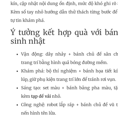
kín, cập nhật nội dung ổn định, mức độ khó ghi rõ 
Kèm sổ tay nhỏ hướng dẫn thử thách từng bước để
tự tin khám phá.
Ý tưởng kết hợp quà với bá
sinh nhật
Vận động: dây nhảy + bánh chủ đề sân ch
trang trí bằng hình quả bóng đường mềm.
Khám phá: bộ thí nghiệm + bánh họa tiết k
lúp, giữ phụ kiện trang trí lớn để tránh rơi vụn.
Sáng tạo: set màu + bánh bảng pha màu, t
kèm
tạp dề vải
nhỏ.
Công nghệ: robot lắp ráp + bánh chủ đề vũ t
nến hình tên lửa.