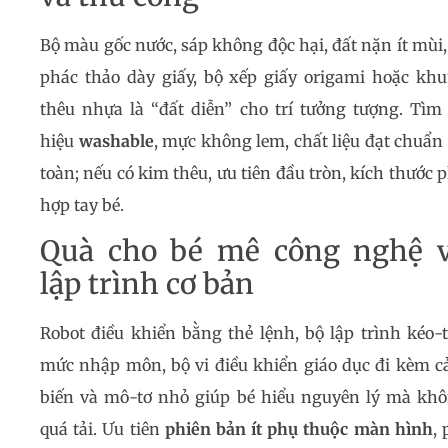
Bộ màu gốc nước, sáp không độc hại, đất nặn ít mùi,
phác thảo dày giấy, bộ xếp giấy origami hoặc kh
thêu nhựa là “đất diễn” cho trí tưởng tượng. Tìm
hiệu
washable
, mực không lem, chất liệu đạt chuẩn
toàn; nếu có kim thêu, ưu tiên đầu tròn, kích thước 
hợp tay bé.
Quà cho bé mê công nghệ 
lập trình cơ bản
Robot điều khiển bằng thẻ lệnh, bộ lập trình kéo-
mức nhập môn, bộ vi điều khiển giáo dục đi kèm 
biến và mô-tơ nhỏ giúp bé hiểu nguyên lý mà kh
quá tải. Ưu tiên
phiên bản ít phụ thuộc màn hình
, 