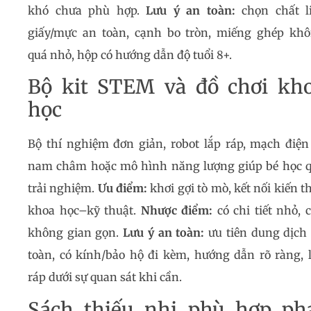
khó chưa phù hợp.
Lưu ý an toàn:
chọn chất l
giấy/mực an toàn, cạnh bo tròn, miếng ghép kh
quá nhỏ, hộp có hướng dẫn độ tuổi 8+.
Bộ kit STEM và đồ chơi kh
học
Bộ thí nghiệm đơn giản, robot lắp ráp, mạch điện
nam châm hoặc mô hình năng lượng giúp bé học 
trải nghiệm.
Ưu điểm:
khơi gợi tò mò, kết nối kiến t
khoa học–kỹ thuật.
Nhược điểm:
có chi tiết nhỏ, 
không gian gọn.
Lưu ý an toàn:
ưu tiên dung dịch
toàn, có kính/bảo hộ đi kèm, hướng dẫn rõ ràng, 
ráp dưới sự quan sát khi cần.
Sách thiếu nhi phù hợp ph