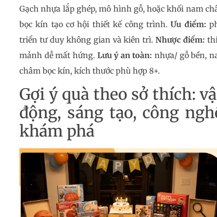
Gạch nhựa lắp ghép, mô hình gỗ, hoặc khối nam c
bọc kín tạo cơ hội thiết kế công trình.
Ưu điểm:
ph
triển tư duy không gian và kiên trì.
Nhược điểm:
th
mảnh dễ mất hứng.
Lưu ý an toàn:
nhựa/ gỗ bền, 
châm bọc kín, kích thước phù hợp 8+.
Gợi ý quà theo sở thích: v
động, sáng tạo, công ngh
khám phá