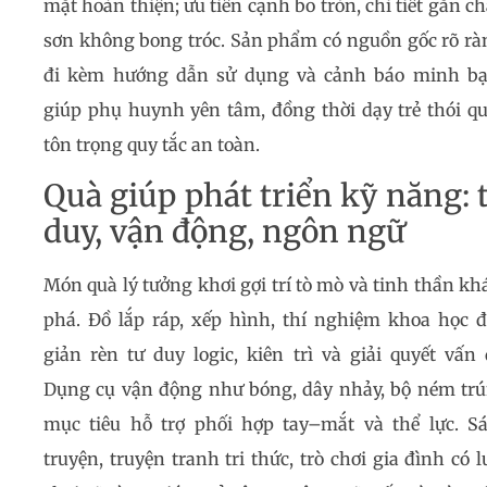
mặt hoàn thiện; ưu tiên cạnh bo tròn, chi tiết gắn ch
sơn không bong tróc. Sản phẩm có nguồn gốc rõ rà
đi kèm hướng dẫn sử dụng và cảnh báo minh b
giúp phụ huynh yên tâm, đồng thời dạy trẻ thói q
tôn trọng quy tắc an toàn.
Quà giúp phát triển kỹ năng: 
duy, vận động, ngôn ngữ
Món quà lý tưởng khơi gợi trí tò mò và tinh thần k
phá. Đồ lắp ráp, xếp hình, thí nghiệm khoa học 
giản rèn tư duy logic, kiên trì và giải quyết vấn 
Dụng cụ vận động như bóng, dây nhảy, bộ ném tr
mục tiêu hỗ trợ phối hợp tay–mắt và thể lực. S
truyện, truyện tranh tri thức, trò chơi gia đình có l