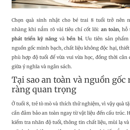
Chọn quà sinh nhật cho bé trai 8 tuổi trở nên 
nhàng khi nắm rõ vài tiêu chí cốt lõi:
an toàn
, hỗ 
phát triển kỹ năng
và
bền bỉ
. Ưu tiên sản phẩm
nguồn gốc minh bạch, chất liệu không độc hại, thiết
phù hợp độ tuổi để vừa vui vừa học, đồng thời cân 
giữa ý nghĩa và ngân sách.
Tại sao an toàn và nguồn gốc 
ràng quan trọng
Ở tuổi 8, trẻ tò mò và thích thử nghiệm, vì vậy quà t
cần đảm bảo an toàn ngay từ vật liệu đến cấu trúc. 
kiểm tra nhãn độ tuổi, thông tin chất liệu, mùi lạ và