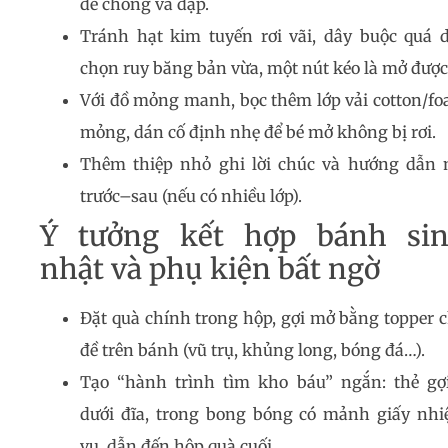
để chống va đập.
Tránh hạt kim tuyến rơi vãi, dây buộc quá d
chọn ruy băng bản vừa, một nút kéo là mở được
Với đồ mỏng manh, bọc thêm lớp vải cotton/f
mỏng, dán cố định nhẹ để bé mở không bị rơi.
Thêm thiệp nhỏ ghi lời chúc và hướng dẫn
trước–sau (nếu có nhiều lớp).
Ý tưởng kết hợp bánh si
nhật và phụ kiện bất ngờ
Đặt quà chính trong hộp, gợi mở bằng topper 
đề trên bánh (vũ trụ, khủng long, bóng đá…).
Tạo “hành trình tìm kho báu” ngắn: thẻ gợ
dưới đĩa, trong bong bóng có mảnh giấy nh
vụ, dẫn đến hộp quà cuối.