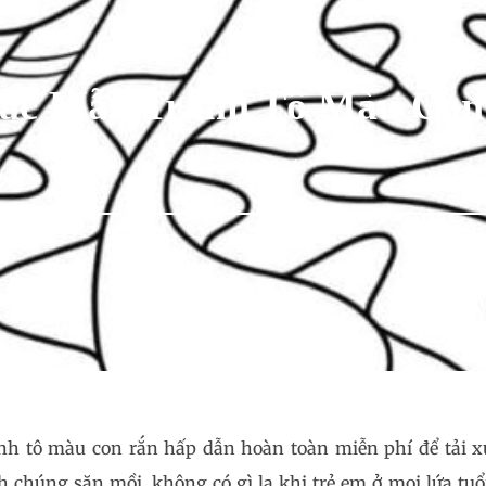
ác Mẫu Tranh Tô Màu Con
10/06/2024
h tô màu con rắn hấp dẫn hoàn toàn miễn phí để tải xu
 chúng săn mồi, không có gì lạ khi trẻ em ở mọi lứa tuổ