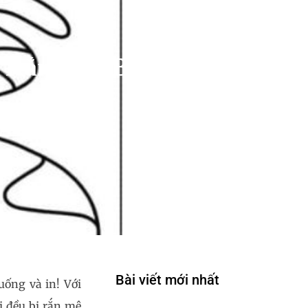
 Rắn Cho Bé
Bài viết mới nhất
ống và in! Với
i đều bị rắn mê