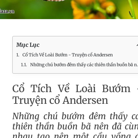
Mục Lục
Cổ Tích Về Loài Bướm - Truyện cổ Andersen
Những chú bướm đêm thấy các thiên thần buồn bã nên đã cùng nhau tạo nên một cầu vồng để giúp các thiên thần trở nên vui vẻ. Vì đã cho đi hết màu sắc của bản thân nên chúng chỉ còn lại màu nâu thô mộc. Qua câu chuyện về chú bướm thì tác giả muốn nói rằng đừng chăm chăm nhìn vào diện mạo, hãy soi rọi để tìm thấy những điểm sáng bên trong một con người....
Cổ Tích Về Loài Bướm
Truyện cổ Andersen
Những chú bướm đêm thấy c
thiên thần buồn bã nên đã cù
nhau tạo nên một cầu vồng 