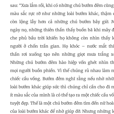
sau: “Xưa lắm rồi, khi có những chú bướm đêm cũng
màu sắc rực rỡ như những loài bướm khác, thậm 
còn lộng lẫy hơn cả những chú bướm bây giờ. 
ngày nọ, những thiên thần thấy buồn bã khi mây 
che phủ bầu trời khiến họ không còn nhìn thấy l
người ở chốn trần gian. Họ khóc – nước mắt th
thần rơi xuống tạo nên những giọt mưa trắng x
Những chú bướm đêm hào hiệp vốn ghét nhìn t
mọi người buồn phiền. Vì thế chúng rủ nhau làm 
chiếc cầu vồng. Bướm đêm nghĩ rằng nếu nhờ nh
loài bướm khác giúp sức thì chúng chỉ cần cho đi 
ít màu sắc của mình là có thể tạo ra một chiếc cầu v
tuyệt đẹp. Thế là một chú bướm đêm tìm đến nữ ho
của loài bướm khác để nhờ giúp đỡ. Nhưng những l