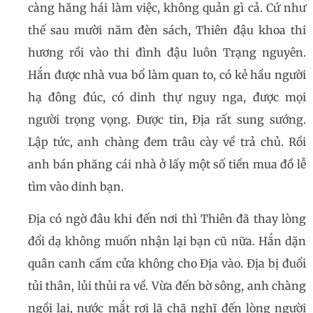
càng hăng hái làm việc, không quản gì cả. Cứ như
thế sau mười năm đèn sách, Thiên đậu khoa thi
hương rồi vào thi đình đậu luôn Trạng nguyên.
Hắn được nhà vua bổ làm quan to, có kẻ hầu người
hạ đông đúc, có dinh thự nguy nga, được mọi
người trọng vọng. Được tin, Địa rất sung sướng.
Lập tức, anh chàng đem trâu cày về trả chủ. Rồi
anh bán phăng cái nhà ở lấy một số tiền mua đồ lễ
tìm vào dinh bạn.
Địa có ngờ đâu khi đến nơi thì Thiên đã thay lòng
đổi dạ không muốn nhận lại bạn cũ nữa. Hắn dặn
quân canh cấm cửa không cho Địa vào. Địa bị đuổi
tủi thân, lủi thủi ra về. Vừa đến bờ sông, anh chàng
ngồi lại, nước mắt rơi lã chã nghĩ đến lòng người