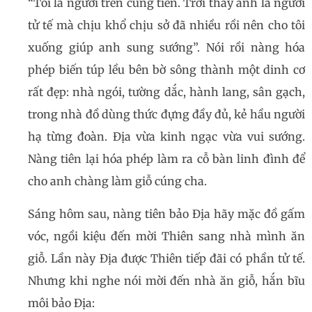
“Tôi là người trên cung tiên. Trời thấy anh là người
tử tế mà chịu khổ chịu sở đã nhiều rồi nên cho tôi
xuống giúp anh sung sướng”. Nói rồi nàng hóa
phép biến túp lều bên bờ sông thành một dinh cơ
rất đẹp: nhà ngói, tường dắc, hành lang, sân gạch,
trong nhà đồ dùng thức đựng đầy đủ, kẻ hầu người
hạ từng đoàn. Địa vừa kinh ngạc vừa vui sướng.
Nàng tiên lại hóa phép làm ra cỗ bàn linh đình để
cho anh chàng làm giỗ cúng cha.
Sáng hôm sau, nàng tiên bảo Địa hãy mặc đồ gấm
vóc, ngồi kiệu đến mời Thiên sang nhà mình ăn
giỗ. Lần này Địa được Thiên tiếp đãi có phần tử tế.
Nhưng khi nghe nói mời đến nhà ăn giỗ, hắn bĩu
môi bảo Địa: