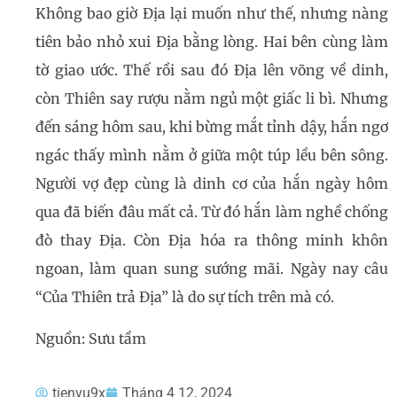
Không bao giờ Địa lại muốn như thế, nhưng nàng
tiên bảo nhỏ xui Địa bằng lòng. Hai bên cùng làm
tờ giao ước. Thế rồi sau đó Địa lên võng về dinh,
còn Thiên say rượu nằm ngủ một giấc li bì. Nhưng
đến sáng hôm sau, khi bừng mắt tỉnh dậy, hắn ngơ
ngác thấy mình nằm ở giữa một túp lều bên sông.
Người vợ đẹp cùng là dinh cơ của hắn ngày hôm
qua đã biến đâu mất cả. Từ đó hắn làm nghề chống
đò thay Địa. Còn Địa hóa ra thông minh khôn
ngoan, làm quan sung sướng mãi. Ngày nay câu
“Của Thiên trả Địa” là do sự tích trên mà có.
Nguồn: Sưu tầm
tienvu9x
Tháng 4 12, 2024