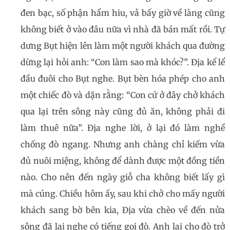
đen bạc, số phận hẩm hiu, vả bấy giờ về làng cũng
không biết ở vào đâu nữa vì nhà đã bán mất rồi. Tự
dưng Bụt hiện lên làm một người khách qua đường
dừng lại hỏi anh: “Con làm sao mà khóc?”. Địa kể lể
đầu đuôi cho Bụt nghe. Bụt bèn hóa phép cho anh
một chiếc đò và dặn rằng: “Con cứ ở đây chở khách
qua lại trên sông này cũng đủ ăn, không phải đi
làm thuê nữa”. Địa nghe lời, ở lại đó làm nghề
chống đò ngang. Nhưng anh chàng chỉ kiếm vừa
đủ nuôi miệng, không để dành được một đồng tiền
nào. Cho nên đến ngày giỗ cha không biết lấy gì
mà cúng. Chiều hôm ấy, sau khi chở cho mấy người
khách sang bờ bên kia, Địa vừa chèo về đến nửa
sông đã lại nghe có tiếng gọi đò. Anh lại cho đò trở