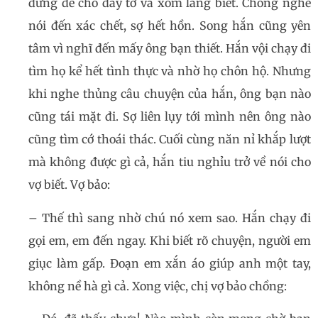
đừng để cho đầy tớ và xóm làng biết. Chồng nghe
nói đến xác chết, sợ hết hồn. Song hắn cũng yên
tâm vì nghĩ đến mấy ông bạn thiết. Hắn vội chạy đi
tìm họ kể hết tình thực và nhờ họ chôn hộ. Nhưng
khi nghe thủng câu chuyện của hắn, ông bạn nào
cũng tái mặt đi. Sợ liên lụy tới mình nên ông nào
cũng tìm cớ thoái thác. Cuối cùng năn nỉ khắp lượt
mà không được gì cả, hắn tiu nghỉu trở về nói cho
vợ biết. Vợ bảo:
– Thế thì sang nhờ chú nó xem sao. Hắn chạy đi
gọi em, em đến ngay. Khi biết rõ chuyện, người em
giục làm gấp. Đoạn em xắn áo giúp anh một tay,
không nề hà gì cả. Xong việc, chị vợ bảo chồng: