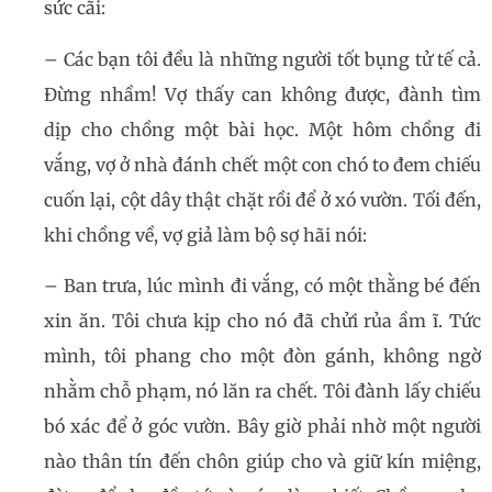
sức cãi:
– Các bạn tôi đều là những người tốt bụng tử tế cả.
Đừng nhầm! Vợ thấy can không được, đành tìm
dịp cho chồng một bài học. Một hôm chồng đi
vắng, vợ ở nhà đánh chết một con chó to đem chiếu
cuốn lại, cột dây thật chặt rồi để ở xó vườn. Tối đến,
khi chồng về, vợ giả làm bộ sợ hãi nói:
– Ban trưa, lúc mình đi vắng, có một thằng bé đến
xin ăn. Tôi chưa kịp cho nó đã chửi rủa ầm ĩ. Tức
mình, tôi phang cho một đòn gánh, không ngờ
nhằm chỗ phạm, nó lăn ra chết. Tôi đành lấy chiếu
bó xác để ở góc vườn. Bây giờ phải nhờ một người
nào thân tín đến chôn giúp cho và giữ kín miệng,