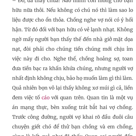
– Đó, đã thấy chưa! Nào mình còn mong chờ bạn
hữu nữa thôi. Nếu không có chú nó thì làm sao lo
liệu được cho ổn thỏa. Chồng nghe vợ nói có ý hối
hận. Từ đó đối với bạn hữu có vẻ lạnh nhạt. Không
ngờ mấy người bạn thấy thế đến nhà giở mặt dọa
nạt, đòi phải cho chúng tiền chúng mới chịu ỉm
việc này đi cho. Nghe thế, chồng hoảng sợ, toan
đưa tiền bạc ra khấn khứa chúng, nhưng người vợ
nhất định không chịu, bảo họ muốn làm gì thì làm.
Quả nhiên bọn vô lại thấy không xơ múi gì cả, liền
đem việc tố
cáo
với quan trên. Quan tin là một vụ
án mạng thực, bèn xuống trát bắt hai vợ chồng.
Trước công đường, người vợ khai rõ đầu đuôi câu
chuyện giết chó để thử bạn chồng và em chồng,