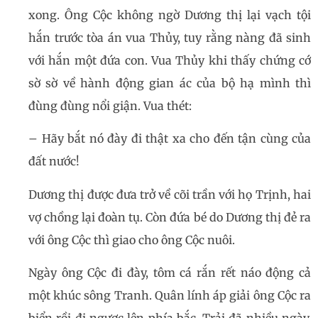
xong. Ông Cộc không ngờ Dương thị lại vạch tội
hắn trước tòa án vua Thủy, tuy rằng nàng đã sinh
với hắn một đứa con. Vua Thủy khi thấy chứng cớ
sờ sờ về hành động gian ác của bộ hạ mình thì
đùng đùng nổi giận. Vua thét:
– Hãy bắt nó đày đi thật xa cho đến tận cùng của
đất nước!
Dương thị được đưa trở về cõi trần với họ Trịnh, hai
vợ chồng lại đoàn tụ. Còn đứa bé do Dương thị đẻ ra
với ông Cộc thì giao cho ông Cộc nuôi.
Ngày ông Cộc đi đày, tôm cá rắn rết náo động cả
một khúc sông Tranh. Quân lính áp giải ông Cộc ra
biển rồi đi ngược lên phía bắc. Trải đã nhiều ngày,