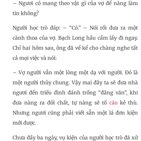
– Ngươi có mang theo vật gì của vợ để nàng làm
tin không?
Người học trò đáp: – “Có.” – Nói rồi đưa ra một
cành thoa của vợ. Bạch Long hầu cầm lấy đi ngay.
Chỉ hai hôm sau, ông đã về kể cho chàng nghe tất
cả mọi việc và nói:
– Vợ người vẫn một lòng một dạ với người. Đó là
một người thủy chung. Vậy mai đây ta sẽ đưa nhà
ngươi đến triều đình đánh trống “đăng văn”, khi
đưa nàng ra đối chất, tự nàng sẽ tố
cáo
kẻ thù.
Nhưng ngươi cũng phải viết sẵn một lá đơn kiện
mới được.
Chưa đầy ba ngày, vụ kiện của người học trò đã xử