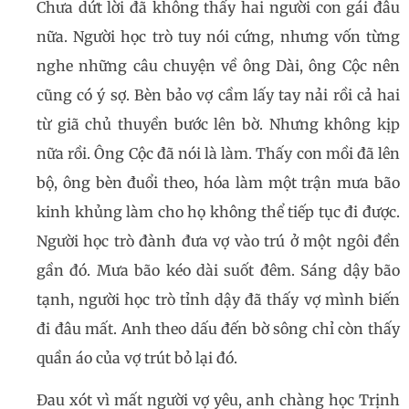
Chưa dứt lời đã không thấy hai người con gái đâu
nữa. Người học trò tuy nói cứng, nhưng vốn từng
nghe những câu chuyện về ông Dài, ông Cộc nên
cũng có ý sợ. Bèn bảo vợ cầm lấy tay nải rồi cả hai
từ giã chủ thuyền bước lên bờ. Nhưng không kịp
nữa rồi. Ông Cộc đã nói là làm. Thấy con mồi đã lên
bộ, ông bèn đuổi theo, hóa làm một trận mưa bão
kinh khủng làm cho họ không thể tiếp tục đi được.
Người học trò đành đưa vợ vào trú ở một ngôi đền
gần đó. Mưa bão kéo dài suốt đêm. Sáng dậy bão
tạnh, người học trò tỉnh dậy đã thấy vợ mình biến
đi đâu mất. Anh theo dấu đến bờ sông chỉ còn thấy
quần áo của vợ trút bỏ lại đó.
Đau xót vì mất người vợ yêu, anh chàng học Trịnh