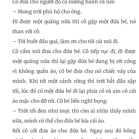
Cô đưa cho người đó cả miếng bánh và nói:
– Mong trời phù hộ cho ông.
Đi được một quãng nữa thì cô gặp một đứa bé, nó
than với cô:
– Tôi buốt đầu quá, làm ơn cho tôi cái mũ đi.
Cô cầm mũ đưa cho đứa bé. Cô tiếp tục đi, đi được
một quãng nữa thì lại gặp đứa bé đang bị rét cóng
vì không quần áo, cô bé đưa cho nó chiếc váy của
mình. Khi tới một cánh rừng thì trời bắt đầu sập
tối, lúc đó có một đứa bé đi lại phía cô và xin cô cái
áo mặc cho đỡ rét. Cô bé liền nghĩ bụng:
– Trời tối đen như mực thì còn ai nhìn thấy mình
nữa, mình có thể cho đứa bé kia cái áo.
Rồi cô cởi đưa áo cho đứa bé. Ngay sau đó bỗng