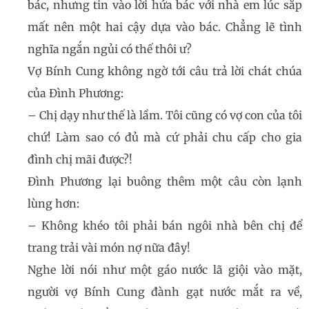
bác, nhưng tin vào lời hứa bác với nhà em lúc sắp
mất nên một hai cậy dựa vào bác. Chẳng lẽ tình
nghĩa ngắn ngủi có thế thôi ư?
Vợ Bính Cung không ngờ tới câu trả lời chát chúa
của Đình Phương:
– Chị dạy như thế là lầm. Tôi cũng có vợ con của tôi
chứ! Làm sao có đủ mà cứ phải chu cấp cho gia
đình chị mãi được?!
Đình Phương lại buông thêm một câu còn lạnh
lùng hơn:
– Không khéo tôi phải bán ngôi nhà bên chị để
trang trải vài món nợ nữa đây!
Nghe lời nói như một gáo nước lã giội vào mặt,
người vợ Bính Cung đành gạt nước mắt ra về,