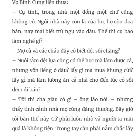
Vợ Bính Cung liền thưa:
– Cụ tính, trong nhà một đồng một chữ cũng
không có. Ngôi nhà này còn là của họ, họ còn dọa
bán, nay mai biết trú ngụ vào đâu. Thế thì cụ bảo
làm nghề gì?
– Mợ cả và các cháu đây có biết dệt sồi chăng?
– Nuôi tằm dệt lụa cũng có thể học mà làm được cả,
nhưng vốn liếng ở đâu? lấy gì mà mua khung cửi?
lấy gì mà làm lương ăn cả nhà cho đến lúc có sồi
đem đi bán?
– Tôi thì chả giàu có gì – ông lão nói. – nhưng
thấy tình cảnh nhà mợ cũng đáng thương. Bây giờ
tôi bàn thế này. Cứ phải luôn nhờ vả người ta mãi
quả là không tiện. Trong tay cần phải nắm chắc lấy