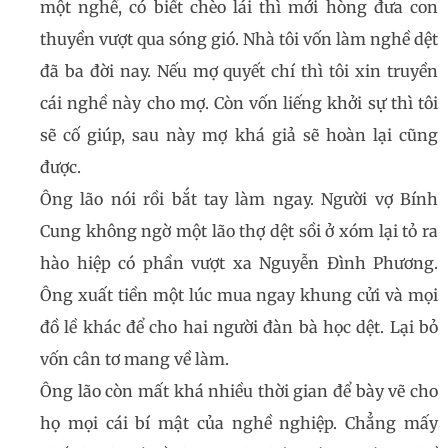
một nghề, có biết chèo lái thì mới hòng đưa con
thuyền vượt qua sóng gió. Nhà tôi vốn làm nghề dệt
đã ba đời nay. Nếu mợ quyết chí thì tôi xin truyền
cái nghề này cho mợ. Còn vốn liếng khởi sự thì tôi
sẽ cố giúp, sau này mợ khá giả sẽ hoàn lại cũng
được.
Ông lão nói rồi bắt tay làm ngay. Người vợ Bính
Cung không ngờ một lão thợ dệt sồi ở xóm lại tỏ ra
hào hiệp có phần vượt xa Nguyễn Đình Phương.
Ông xuất tiền một lúc mua ngay khung cửi và mọi
đồ lề khác để cho hai người đàn bà học dệt. Lại bỏ
vốn cân tơ mang về làm.
Ông lão còn mất khá nhiều thời gian để bày vẽ cho
họ mọi cái bí mật của nghề nghiệp. Chẳng mấy