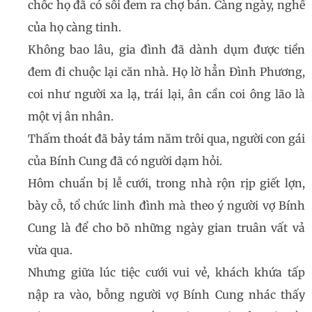
chốc họ đã có sồi đem ra chợ bán. Càng ngày, nghề
của họ càng tinh.
Không bao lâu, gia đình đã dành dụm được tiền
đem đi chuộc lại căn nhà. Họ lờ hẳn Đình Phương,
coi như người xa lạ, trái lại, ân cần coi ông lão là
một vị ân nhân.
Thấm thoát đã bảy tám năm trôi qua, người con gái
của Bính Cung đã có người dạm hỏi.
Hôm chuẩn bị lễ cưới, trong nhà rộn rịp giết lợn,
bày cỗ, tổ chức linh đình mà theo ý người vợ Bính
Cung là để cho bõ những ngày gian truân vất vả
vừa qua.
Nhưng giữa lúc tiệc cưới vui vẻ, khách khứa tấp
nập ra vào, bỗng người vợ Bính Cung nhác thấy