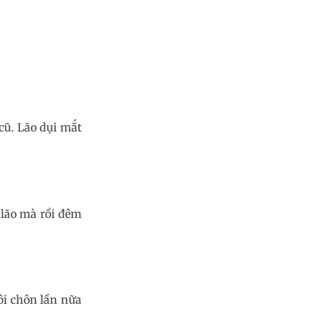
 cũ. Lão dụi mắt
h lão mà rồi đêm
tôi chôn lần nữa