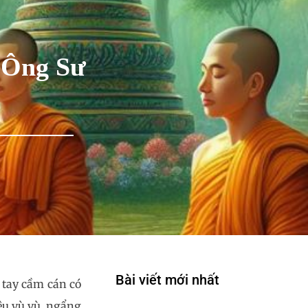
 Ông Sư
Bài viết mới nhất
 tay cầm cán có
êu vù vù, ngẩng