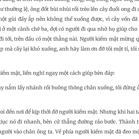
thường lệ, ông đốt bùi nhùi rồi trèo lên cây đuổi ong đi 
t gùi đầy ắp nên không thể xuống được, vì cây vốn đã k
 ở một cành chẽ ba, đợi có người đi qua nhờ họ giúp cho
đi tới, trên đầu có một thằng nài. Người kiếm mật mừng qu
áp mà cây lại khó xuống, anh hãy làm ơn đỡ tôi một tí, tôi
kiếm mật, liền nghĩ ngay một cách giúp bèn đáp:
y nắm lấy nhánh rồi buông thõng chân xuống, tôi đứng ở l
oi đến nơi để kịp thời đỡ người kiếm mật. Nhưng khi hai 
 giục nó đi nhanh, bèn cứ thẳng đường rảo bước. Thành 
gười vào chân ông ta. Về phía người kiếm mật đã đeo m