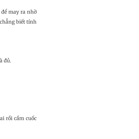
ó để may ra nhờ
chẳng biết tính
à đủ.
ai rồi cầm cuốc