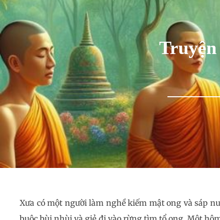
Truyện
Xưa có một người làm nghề kiếm mật ong và sáp nuôi
buộc bùi nhùi và giẻ đi vào rừng tìm tổ ong. Một h