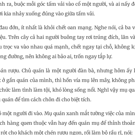
nh ra, buộc mỗi góc tấm vải vào cổ một người, và ai nấy 
ời kia nhảy xuống đúng vào giữa tấm vải.
u đớn, ít nhất là khỏi chết oan mạng. Nghe nói, cả ba vị
ệu. Trên cây cả hai người buông tay rơi trúng đích, lăn v
u trọc va vào nhau quá mạnh, chết ngay tại chỗ, không kị
g đường, nên không ai bảo ai, trốn ngay tắp lự.
bán rượu. Chủ quán là một người đàn bà, nhưng hôm ấy l
ết ở gần quán của mình, thì hồn vía mụ lên mây, không ph
chức làm tình làm tội, khó lòng sống nổi. Nghĩ vậy mụ q
u quán để tìm cách chôn đi cho biệt tích.
ó một người đi vào. Mụ quán xanh mắt tường việc của mình
khách hàng quen thuộc vẫn hay đến quán mụ để thỉnh thoả
ót cho khách một chén rượu ngon, rồi làm bộ rầu rĩ, nói: