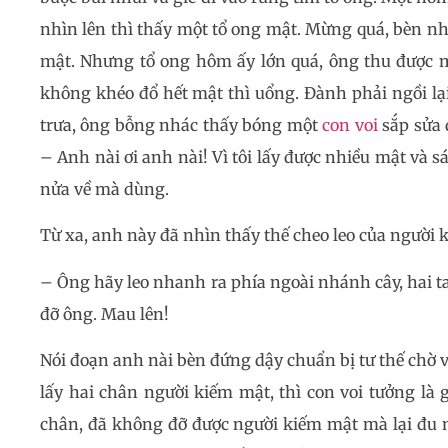
nhìn lên thì thấy một tổ ong mật. Mừng quá, bèn như 
mật. Nhưng tổ ong hôm ấy lớn quá, ông thu được mộ
không khéo đổ hết mật thì uổng. Đành phải ngồi lại
trưa, ông bỗng nhác thấy bóng một
con voi
sắp sửa 
– Anh nài ơi anh nài! Vì tôi lấy được nhiều mật và s
nửa về mà dùng.
Từ xa, anh này đã nhìn thấy thế cheo leo của người 
– Ông hãy leo nhanh ra phía ngoài nhánh cây, hai ta
đỡ ông. Mau lên!
Nói đoạn anh nài bèn đứng dậy chuẩn bị tư thế chờ v
lấy hai chân người kiếm mật, thì con voi tưởng là
chân, đã không đỡ được người kiếm mật mà lại đu n