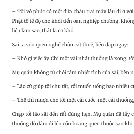
– Tôi vô phúc có một đứa cháu trai mấy lâu đi ở với
Phật tổ tế độ cho khỏi tiền oan nghiệp chướng, khôn
liệu làm sao, thật là cơ khổ.
Sãi ta vốn quen nghề chôn cất thuê, liền đáp ngay:
– Khó gì việc ấy. Chỉ một vài nhát thuổng là xong, tô
Mụ quán không từ chối tấm nhiệt tình của sãi, bèn n
– Lão cứ giúp tôi chu tất, rồi muốn uống bao nhiêu cứ
– Thế thì mượn cho tôi một cái cuốc, một cái thuổng, 
Chập tối lão sãi đến rất đúng hẹn. Mụ quán đã lấy c
thuổng dò dẫm đi lên cồn hoang quen thuộc sau khi 