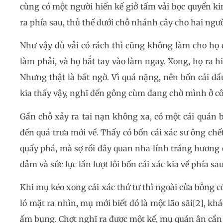
cùng có một người hiến kế giở tấm vải bọc quyển ki
ra phía sau, thủ thế dưới chỗ nhánh cây cho hai ngư
Như vậy dù vải có rách thì cũng không làm cho họ đa
làm phải, và họ bắt tay vào làm ngay. Xong, họ ra hi
Nhưng thật là bất ngờ. Vì quá nặng, nên bốn cái đầ
kia thấy vậy, nghĩ đến gông cùm đang chờ mình ở côn
Gần chỗ xảy ra tai nạn không xa, có một cái quán 
đến quá trưa mới về. Thấy có bốn cái xác sư ông ch
quấy phá, mà sợ rồi đây quan nha lính tráng hương 
đảm và sức lực lần lượt lôi bốn cái xác kia về phía sa
Khi mụ kéo xong cái xác thứ tư thì ngoài cửa bỗng c
ló mặt ra nhìn, mụ mới biết đó là một lão sãi[2], 
ấm bụng. Chợt nghĩ ra được một kế, mụ quán ân cần r