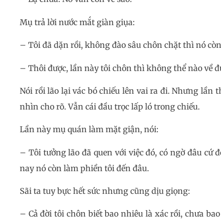
Mụ trả lời nước mắt giàn giụa:
– Tôi đã dặn rồi, không đào sâu chôn chặt thì nó còn
– Thôi được, lần này tôi chôn thì không thể nào về đ
Nói rồi lão lại vác bó chiếu lên vai ra đi. Nhưng lần 
nhìn cho rõ. Vẫn cái đầu trọc lấp ló trong chiếu.
Lần này mụ quán làm mặt giận, nói:
– Tôi tưởng lão đã quen với việc đó, có ngờ đâu cứ đ
nay nó còn làm phiền tôi đến đâu.
Sãi ta tuy bực hết sức nhưng cũng dịu giọng:
– Cả đời tôi chôn biết bao nhiêu là xác rồi, chưa ba