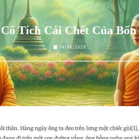
 Cổ Tích Cái Chết Của Bốn
14/05/2024
 thân. Hàng ngày ông ta đeo trên lưng một chiếc gùi[1],
ôm đang đi trên một con đường vắng, ông bỗng nghe ong k