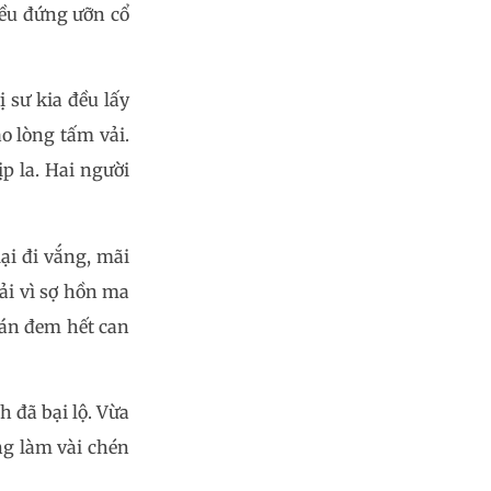
đều đứng ưỡn cổ
 sư kia đều lấy
ào lòng tấm vải.
p la. Hai người
ại đi vắng, mãi
ải vì sợ hồn ma
uán đem hết can
 đã bại lộ. Vừa
ng làm vài chén