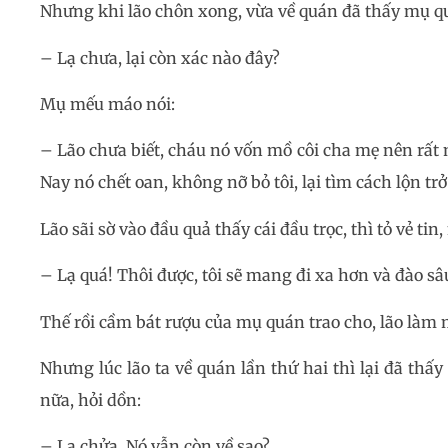
Nhưng khi lão chôn xong, vừa về quán đã thấy mụ q
– Lạ chưa, lại còn xác nào đây?
Mụ mếu máo nói:
– Lão chưa biết, cháu nó vốn mồ côi cha mẹ nên rất m
Nay nó chết oan, không nỡ bỏ tôi, lại tìm cách lộn trở
Lão sãi sờ vào đầu quả thấy cái đầu trọc, thì tỏ vẻ tin, 
– Lạ quá! Thôi được, tôi sẽ mang đi xa hơn và đào s
Thế rồi cầm bát rượu của mụ quán trao cho, lão làm m
Nhưng lúc lão ta về quán lần thứ hai thì lại đã th
nữa, hỏi dồn:
– Lạ chửa. Nó vẫn còn về sao?