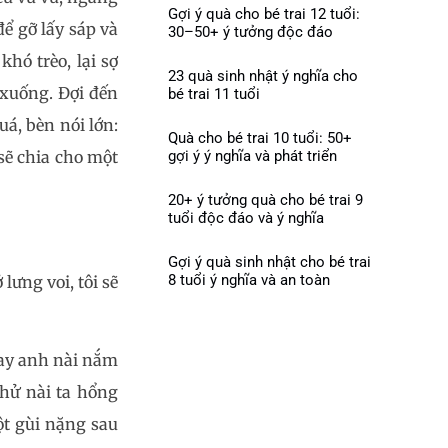
Gợi ý quà cho bé trai 12 tuổi:
để gỡ lấy sáp và
30–50+ ý tưởng độc đáo
hó trèo, lại sợ
23 quà sinh nhật ý nghĩa cho
 xuống. Đợi đến
bé trai 11 tuổi
á, bèn nói lớn:
Quà cho bé trai 10 tuổi: 50+
 sẽ chia cho một
gợi ý ý nghĩa và phát triển
20+ ý tưởng quà cho bé trai 9
tuổi độc đáo và ý nghĩa
Gợi ý quà sinh nhật cho bé trai
8 tuổi ý nghĩa và an toàn
ưng voi, tôi sẽ
tay anh nài nắm
thử nài ta hổng
ột gùi nặng sau