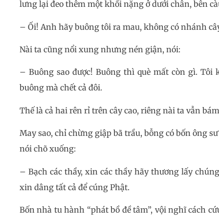
lưng lại đeo thêm một khối nặng ở dưới chân, bên c
– Ối! Anh hãy buông tôi ra mau, không có nhánh cây 
Nài ta cũng nổi xung nhưng nén giận, nói:
– Buông sao được! Buông thì què mất còn gì. Tôi 
buông mà chết cả đôi.
Thế là cả hai rên rỉ trên cây cao, riêng nài ta vẫn b
May sao, chỉ chừng giập bã trầu, bỗng có bốn ông sư
nói chõ xuống:
– Bạch các thầy, xin các thầy hãy thương lấy chúng
xin dâng tất cả để cúng Phật.
Bốn nhà tu hành “phát bồ đề tâm”, vội nghĩ cách cứu