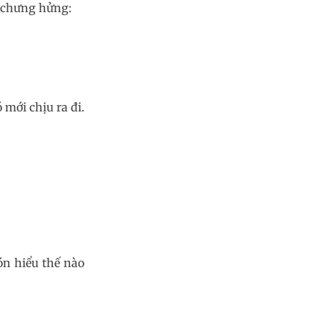
o chưng hửng:
 mới chịu ra đi.
ón hiểu thế nào