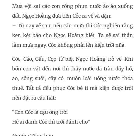
Mưa vội sai các con rồng phun nước ào ào xuống
đất. Ngọc Hoàng đưa tiễn Cóc ra về và dặn:
– Từ nay về sau, nếu cần mưa thì Cóc nghiến răng
ken két báo cho Ngọc Hoàng biết. Ta sẽ sai thần
làm mưa ngay. Cóc không phải lên kiện trời nữa.
Cóc, Cáo, Gấu, Cọp từ biệt Ngọc Hoàng trở về. Khi
bốn con vật đến nơi thì thấy nước đã tràn đầy hồ,
ao, sông suối, cây cỏ, muôn loài uống nước thỏa
thuê. Tất cả đều phục Cóc bé tí mà kiện được trời
nên đặt ra câu hát:
“Con Cóc là cậu ông trời
Hễ ai đánh Cóc thì trời đánh cho”
Nguồn: Tổng hợp