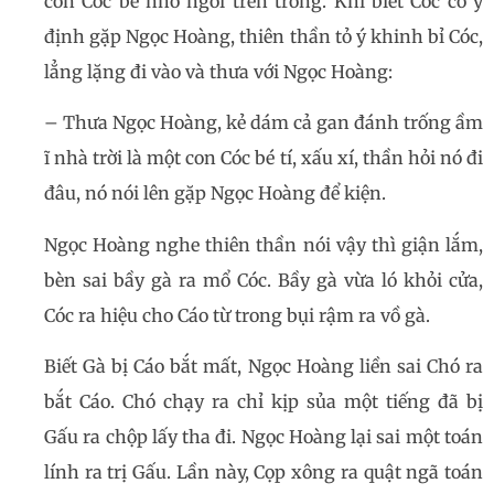
con Cóc bé nhỏ ngồi trên trống. Khi biết Cóc có ý
định gặp Ngọc Hoàng, thiên thần tỏ ý khinh bỉ Cóc,
lẳng lặng đi vào và thưa với Ngọc Hoàng:
– Thưa Ngọc Hoàng, kẻ dám cả gan đánh trống ầm
ĩ nhà trời là một con Cóc bé tí, xấu xí, thần hỏi nó đi
đâu, nó nói lên gặp Ngọc Hoàng để kiện.
Ngọc Hoàng nghe thiên thần nói vậy thì giận lắm,
bèn sai bầy gà ra mổ Cóc. Bầy gà vừa ló khỏi cửa,
Cóc ra hiệu cho Cáo từ trong bụi rậm ra vồ gà.
Biết Gà bị Cáo bắt mất, Ngọc Hoàng liền sai Chó ra
bắt Cáo. Chó chạy ra chỉ kịp sủa một tiếng đã bị
Gấu ra chộp lấy tha đi. Ngọc Hoàng lại sai một toán
lính ra trị Gấu. Lần này, Cọp xông ra quật ngã toán